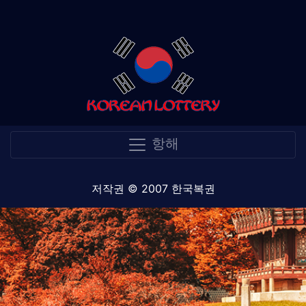
항해
저작권 © 2007 한국복권