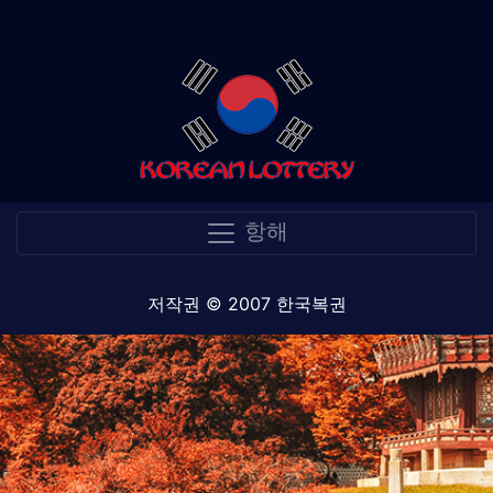
항해
저작권 © 2007 한국복권