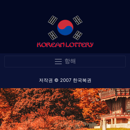
항해
저작권 © 2007 한국복권