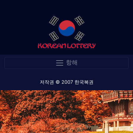
항해
저작권 © 2007 한국복권