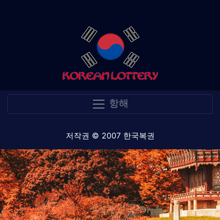
항해
저작권 © 2007 한국복권