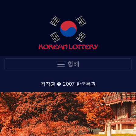
항해
저작권 © 2007 한국복권