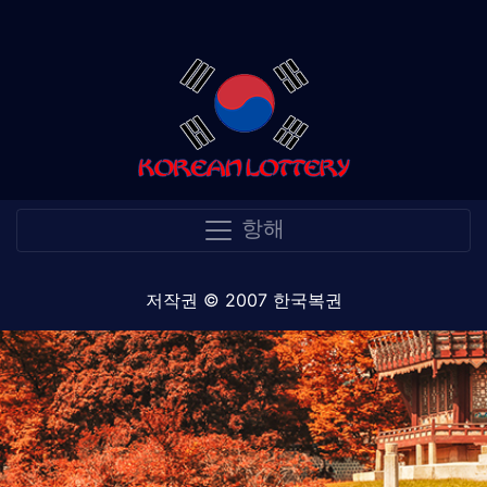
항해
저작권 © 2007 한국복권