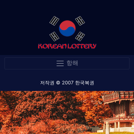
항해
저작권 © 2007 한국복권