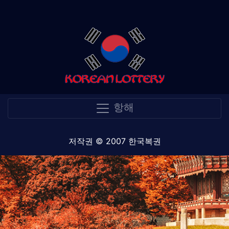
항해
저작권 © 2007 한국복권