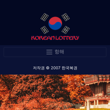
항해
저작권 © 2007 한국복권