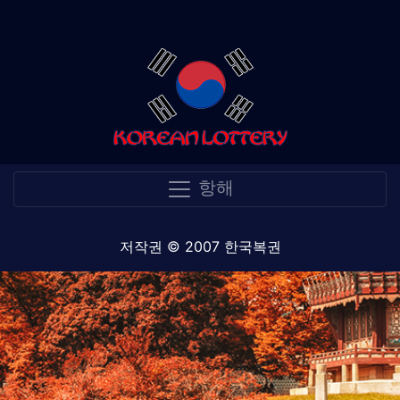
항해
저작권 © 2007 한국복권