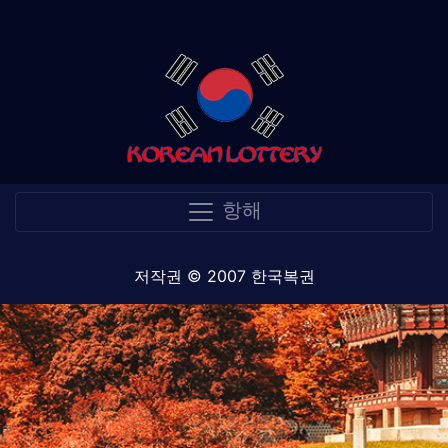
항해
저작권 © 2007 한국복권