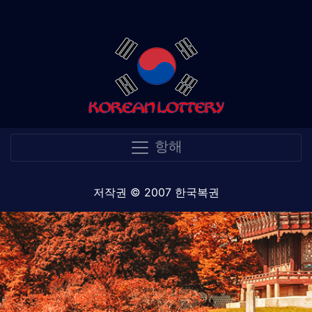
항해
저작권 © 2007 한국복권