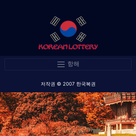
항해
저작권 © 2007 한국복권