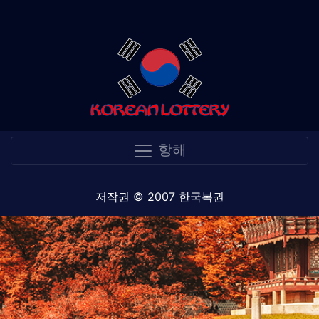
항해
저작권 © 2007 한국복권