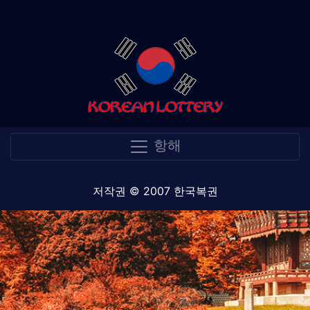
항해
저작권 © 2007 한국복권