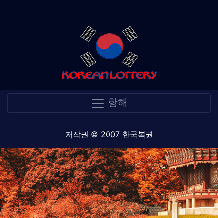
항해
저작권 © 2007 한국복권