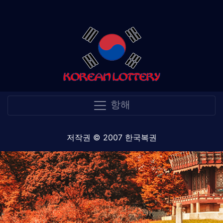
항해
저작권 © 2007 한국복권