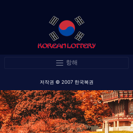
항해
저작권 © 2007 한국복권